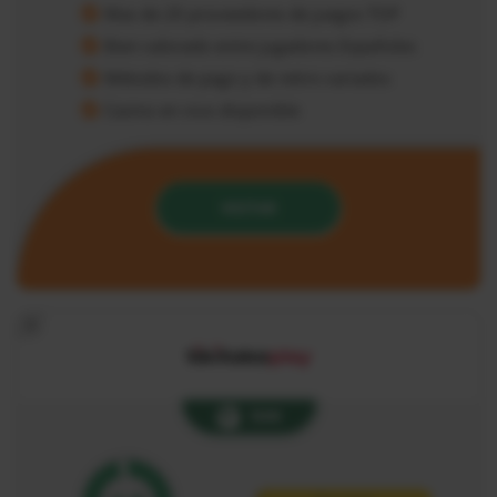
Mas de 20 proveedores de juegos TOP
Bien valorado entre jugadores Españoles
Métodos de pago y de retiro variados
Casino en vivo disponible
VISITAR
4
500€