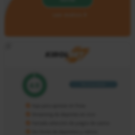
Leer Análisis
2
4.9
Recomendada
App para apostar en línea
Streaming de deportes en vivo
Variada selección de juegos de casino
Sin límite de depósitos y retiros