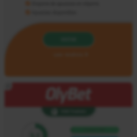
Dispone de apuestas en eSports
Apuestas disponibles
VISITAR
Leer Análisis
21
100€ Freebets
Cuotas TOP
3.2