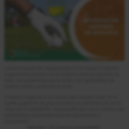
Como la mayoría de competiciones en el mundo, el Masters
Augusta esta presente en las mejores casas de apuestas en
línea. Son plataformas que brindan a los apostadores las
mejores cuotas y pronósticos al día.
El Masters Augusta es un torneo épico de gran nivel. En el
evento, jugadores de gran renombre se enfrentan por ser el
mejor de la competición. Esto permite que sea un evento muy
competitivo y apasionado para los espectadores y
apostadores.
Publicidad | +18 | Juega con responsabilidad |