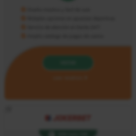
Diseño intuitivo y fácil de usar
Mútiples opciones en apuestas deportivas
Servicio de atención al cliente 24/7
Amplio catalogo de juegos de casino
VISITAR
Leer Análisis
13
200% hasta 100€