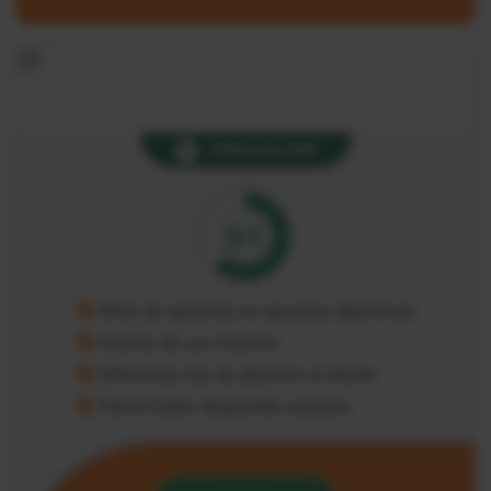
23
100% hasta 300€
3.1
Miles de opciones en apuestas deportivas
Interfaz de uso intuitivo
Diferentes vías de atención al cliente
Patrocinador de grandes equipos