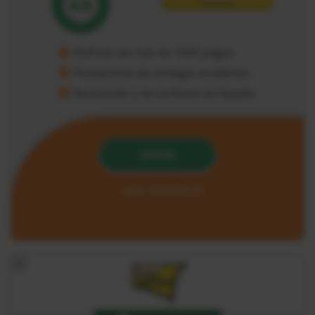
4.8
Novedad
Disfruta con más de 1000 juegos.
Prestaciones de reintegro excelentes.
Reconocido y de confianza en España.
VISITAR
Leer Análisis
5