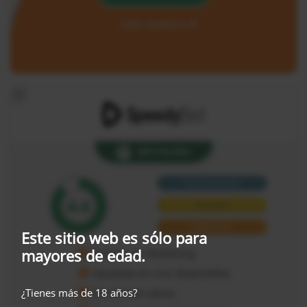
Leer Análisis
11
20€ Free Bets
Recomendada
4.4
Novedad
Referente
Este sitio web es sólo para
mayores de edad.
Eventos en Streaming
Apuestas en vivo disponibles
Sección de casino
¿Tienes más de 18 años?