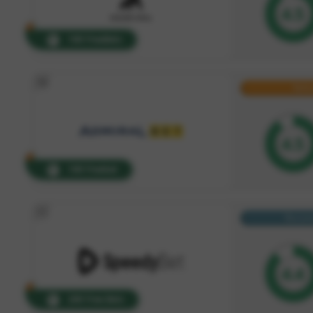
4.5
10€ FreeBets
10
Refe
4.5
10€ Freebet
11
Recom
4.4
20€ Free Bets