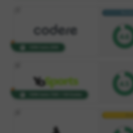
7
Recom
4.6
100% hasta 200€
8
4.5
100% hasta 150€ + 100 tiradas
9
Nov