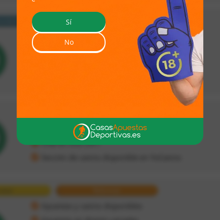
endada
Referente
Sí
Casa de apuesta con buena reputación
No
Amplio catálogo de apuestas deportivas
Casino online con gran variedad de juegos
Cuenta con una app móvil para apostar
Gran selección de deportes para apostar
Posibilidad de apostar en eventos en vivo
Chat en vivo 24/7
Sección de casino disponible en YoCasino
edad
Referente
Apuestas y casino disponibles