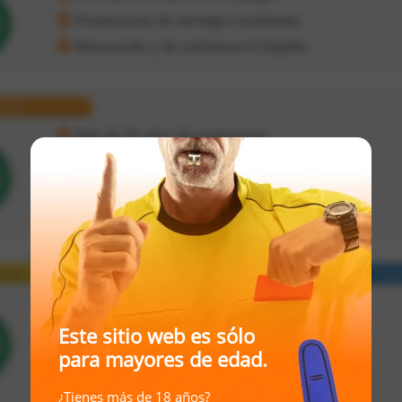
Prestaciones de reintegro excelentes.
Reconocido y de confianza en España.
rente
Más de 30 años de experiencia
+500 apuestas en directo
App móvil disponible para apuestas
Juegos de casino online y en vivo
edad
Bizum
Paypa
Gran catálogo deportivo para apostar
Chat en vivo disponible
Este sitio web es sólo
Sección de juegos de casino destacada
para mayores de edad.
Resultados de torneos y apuestas en vivo
¿Tienes más de 18 años?