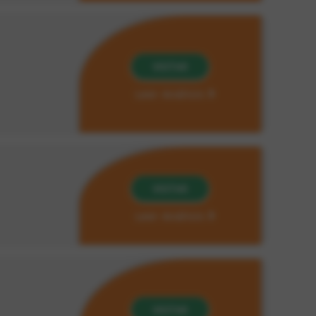
VISITAR
Leer Análisis
VISITAR
Leer Análisis
VISITAR