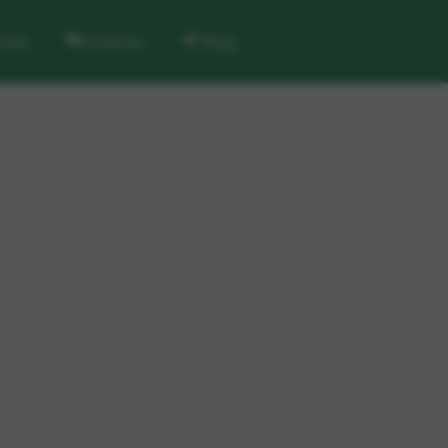
Guía
Casinos
Blog