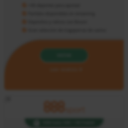
+40 deportes para apostar
Partidos disponibles en streaming
Depósitos y retiros con Bizum
Gran selección de tragaperras de casino
VISITAR
Leer Análisis
14
100% hasta 100€ + 10€ Freebet