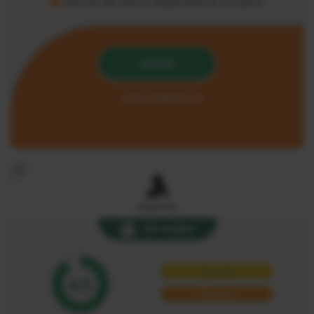
Sección de casino disponible en YoCasino
VISITAR
Leer Análisis
9
10€ FreeBets
Novedad
4.5
Referente