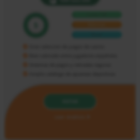
100% hasta 200€
Cuotas TOP
5
Referente
Bizum
Gran selección de juegos de casino
Bien valorado entre jugadores españoles
Sistemas de pagos y retiradas seguras
Amplio catálogo de apuestas deportivas
VISITAR
Leer Análisis