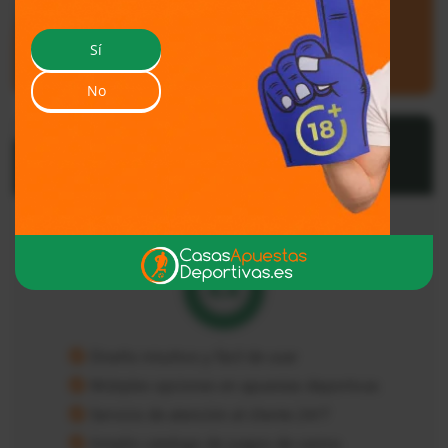
Leer Análisis
Sí
No
12
100% hasta 150€
4.4
Diseño intuitivo y fácil de usar
Mútiples opciones en apuestas deportivas
Servicio de atención al cliente 24/7
Amplio catalogo de juegos de casino