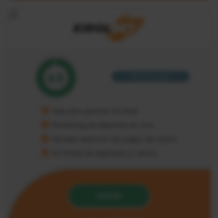
2
4.9
Recomendada
App para apostar en línea
Streaming de deportes en vivo
Variada selección de juegos de casino
Sin límite de depósitos y retiros
VISITAR