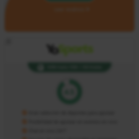
Leer Análisis
8
100% hasta 150€ + 100 tiradas
4.5
Gran selección de deportes para apostar
Posibilidad de apostar en eventos en vivo
Chat en vivo 24/7