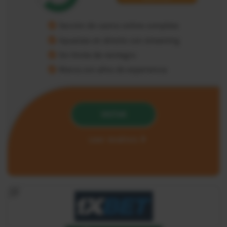
Sección de casino online completa
Apuestas en directo con streaming
Sin límite de reintegro
Marca con años de experiencia
VISITAR
Leer Análisis
23