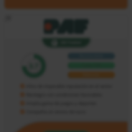
19
20€ Freebet
Recomendada
3.7
Cuotas TOP
Referente
Años de impecable reputación en el sector
Reintegro con condiciones favorables
Amplia gama de juegos y deportes
Compañía sin ánimo de lucro