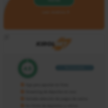
VISITAR
Leer Análisis
2
4.9
Recomendada
App para apostar en línea
Streaming de deportes en vivo
Variada selección de juegos de casino
Sin límite de depósitos y retiros