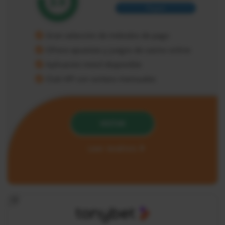
3.9
Paypal
Gran selección de métodos de pago
Ofrece apuestas y juegos de casino online
Aplicación móvil disponible
Club VIP con sorteos mensuales
VISITAR
Leer Análisis
18