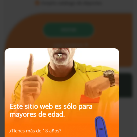
Amplio catálogo de deportes
VISITAR
Leer Análisis
12
100% hasta 150€
Este sitio web es sólo para
mayores de edad.
4.4
¿Tienes más de 18 años?