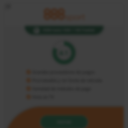
14
100% hasta 100€ + 10€ Freebet
4.1
Grandes proveedores de juegos
Prorrateable y sin límite de retirada
Variedad de métodos de pago
Visto en TV
VISITAR