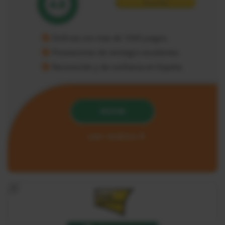
4.8
Novedad
Disfruta con más de 1000 juegos.
Prestaciones de reintegro excelentes.
Reconocido y de confianza en España.
VISITAR
Leer Análisis
5