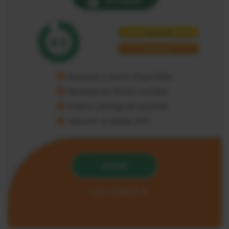
10€ FreeBets
Novedad
4.5
Referente
Apuestas y casino disponibles
Apuestas en directo variadas
Amplio catálogo de apuestas
Atención al cliente 24/7
VISITAR
Leer Análisis