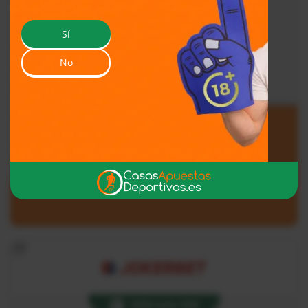
Diseño intuitivo y fácil de usar
Sí
Mútiples opciones en apuestas deportivas
Servicio de atención al cliente 24/7
No
Amplio catalogo de juegos de casino
VISITAR
Leer Análisis
13
200% hasta 100€