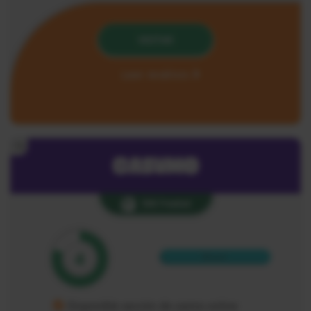
VISITAR
Leer Análisis
16
50€ Freebet
4
Bizum
Disponible sección de casino online