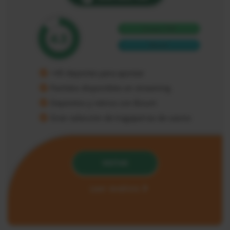
Cuotas TOP
4.3
Bizum
+40 deportes para apostar
Partidos disponibles en streaming
Depósitos y retiros con Bizum
Gran selección de tragaperras de casino
VISITAR
Leer Análisis