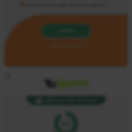
Cuenta con una app móvil para apostar
VISITAR
Leer Análisis
8
100% hasta 150€ + 100 tiradas
4.5