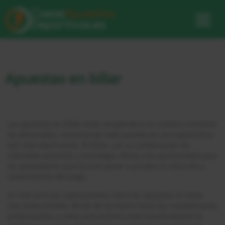
Apuestas en billar
Las apuestas en billar están atrayendo a un número creciente
de aficionados, convirtiendo cada partida en una experiencia
aún más electrizante. El billar, con su combinación de
habilidad, precisión y estrategia, ofrece una oportunidad para
los apostadores que buscan poner a prueba su intuición y
conocimiento del juego.
En este artículo, exploraremos cómo las apuestas en billar
han evolucionado, desde de los bares hasta las competiciones
profesionales, y cómo esta práctica está transformando la