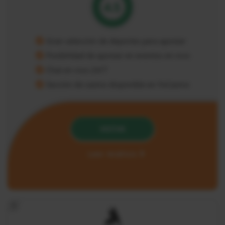
4.5
Gran selección de deportes para apostar
Posibilidad de apostar en eventos en vivo
Chat en vivo 24/7
Sección de casino disponible en YoCasino
VISITAR
Leer Análisis
9