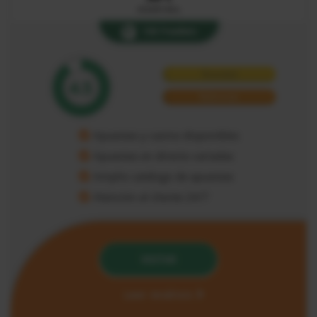
10€ FreeBets
Novedad
4.5
Referente
Apuestas y casino disponibles
Apuestas en directo variadas
Amplio catálogo de apuestas
Atención al cliente 24/7
VISITAR
Leer Análisis