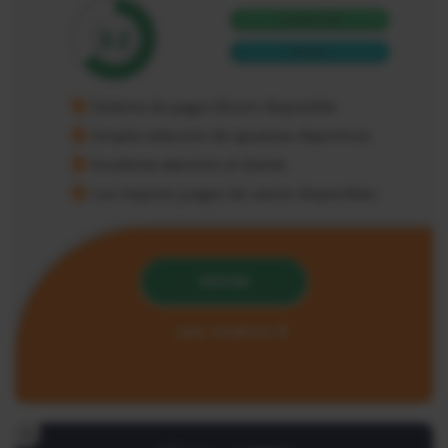
Cuotas TOP
3.2
Bizum
Sistema de pagos Bizum disponible
Amplia selección de apuestas deportivas
Excelente atención al cliente.
Los mejores juegos de casino disponibles
VISITAR
Leer Análisis
22