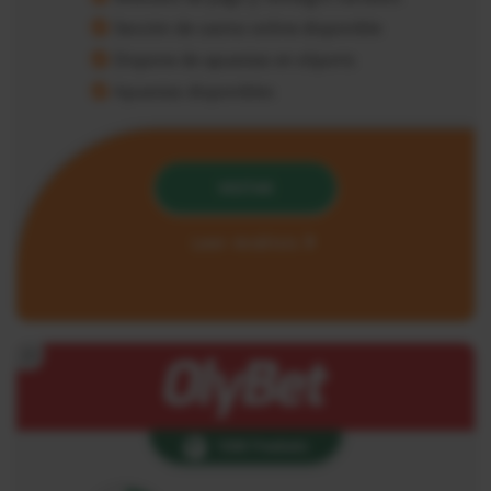
Sección de casino online disponible
Dispone de apuestas en eSports
Apuestas disponibles
VISITAR
Leer Análisis
21
100€ Freebets