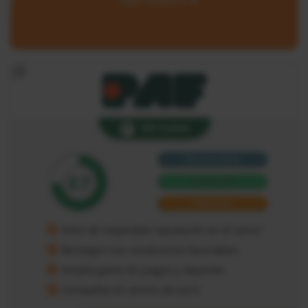
Leer Análisis
19
20€ Freebet
Recomendada
3.7
Cuotas TOP
Referente
Años de impecable reputación en el sector
Reintegro con condiciones favorables
Amplia gama de juegos y deportes
Compañía sin ánimo de lucro