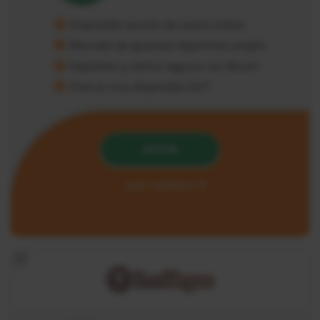
Disponible sección de casino online
Mercado de apuestas deportivas amplio
Depósitos y retiros seguros con Bizum
Chat en vivo disponible 24/7
VISITAR
Leer Análisis
17