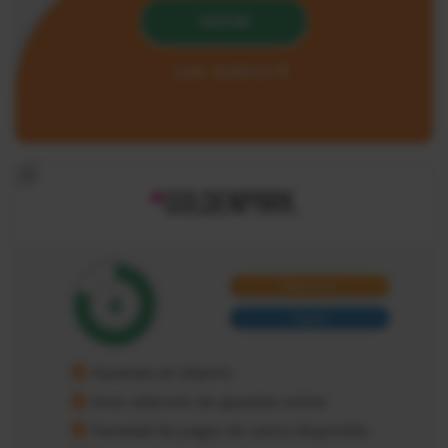
VISITAR
Leer Análisis
15
Referente
4
Paypal
Apuestas en eSports
Gran selección de apuestas online
Variedad de juegos de casino disponible