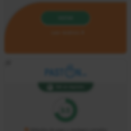
VISITAR
Leer Análisis
20
50€ sin depósito
3.5
Métodos de pago y reintegro variados