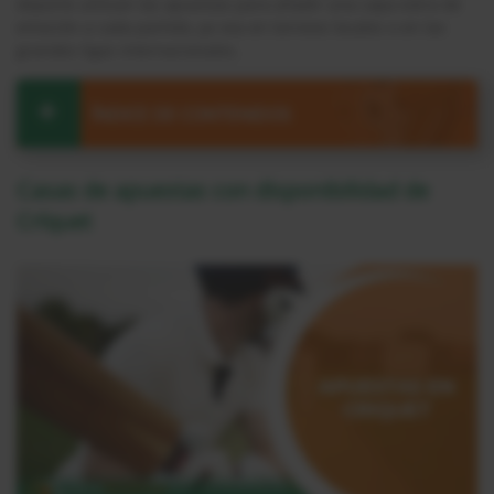
deporte utilizan las apuestas para añadir una capa extra de
emoción a cada partido, ya sea en torneos locales o en las
grandes ligas internacionales.
ÍNDICE DE CONTENIDOS
Casas de apuestas con disponibilidad de
Críquet