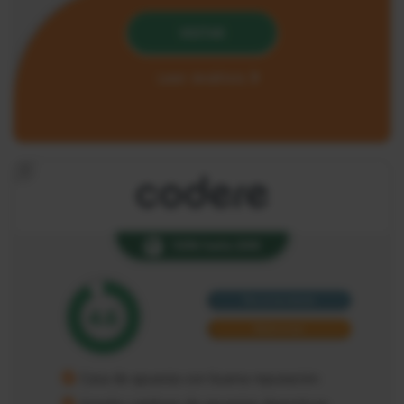
VISITAR
Leer Análisis
7
100% hasta 200€
Recomendada
4.6
Referente
Casa de apuesta con buena reputación
Amplio catálogo de apuestas deportivas