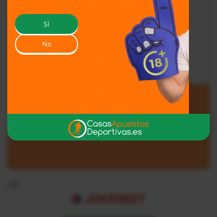
Sí
Diseño intuitivo y fácil de usar
Mútiples opciones en apuestas deportivas
No
Servicio de atención al cliente 24/7
Amplio catalogo de juegos de casino
VISITAR
Leer Análisis
13