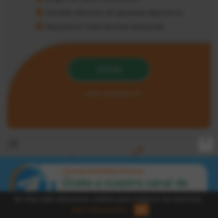
Variada selección de apuestas deportivas
Reputación internacional destacada
VISITAR
Leer Análisis
25
Casasapuestasdeportivas.es
Únete a nuestro canal de
100% hasta 100€
Telegram
En esta web utilizamos cookies para mejorar los servicios.
Más Información.
OK
Referente