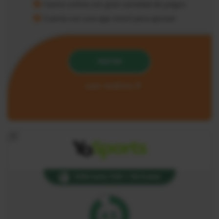
Casino online con gran variedad de juegos
Cuenta con una app móvil para apostar
VISITAR
Leer Análisis
8
100% hasta 150€ + 100 tiradas
4.5