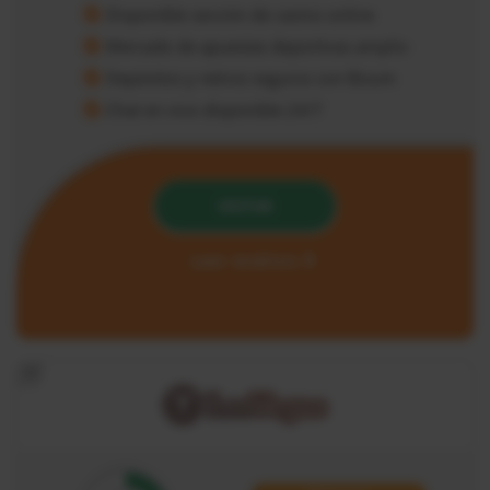
Disponible sección de casino online
Mercado de apuestas deportivas amplio
Depósitos y retiros seguros con Bizum
Chat en vivo disponible 24/7
VISITAR
Leer Análisis
17