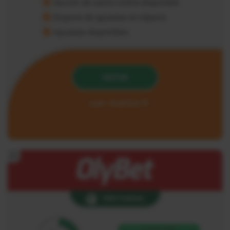
Sección de casino online disponible
Dispone de apuestas en eSports
Apuestas disponibles
VISITAR
Leer Análisis
21
100€ Freebets
Cuotas TOP