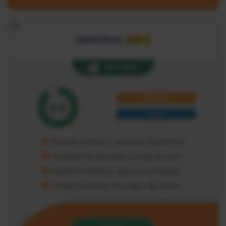
10
10€ Freebet
Referente
4.5
Paypal
Buenas cuotas en apuestas deportivas
Variedad de apuestas y juego en vivo
Depósito fiables y seguros en Paypal
Amplia selección de juegos de casino