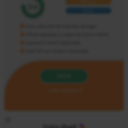
Referente
3.9
Paypal
Gran selección de métodos de pago
Ofrece apuestas y juegos de casino online
Aplicación móvil disponible
Club VIP con sorteos mensuales
VISITAR
Leer Análisis
18