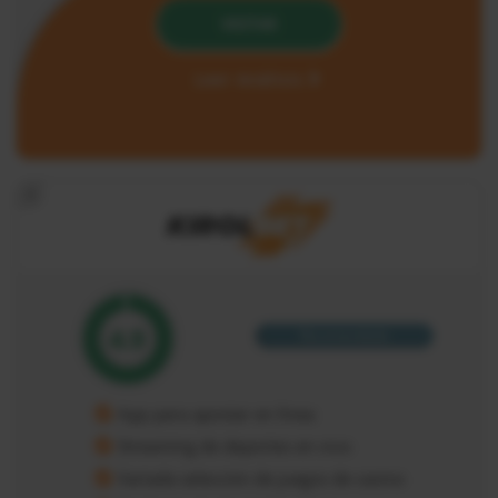
VISITAR
Leer Análisis
2
4.9
Recomendada
App para apostar en línea
Streaming de deportes en vivo
Variada selección de juegos de casino