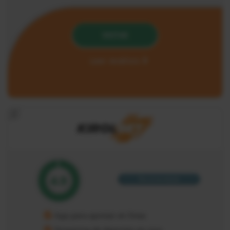
VISITAR
Leer Análisis
2
4.9
Recomendada
App para apostar en línea
Streaming de deportes en vivo