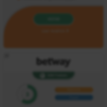
VISITAR
Leer Análisis
24
200€ Freebets
Referente
3
Paypal