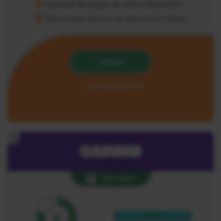
Variedad de juegos de casino disponible
Reconocido servicio de atención al cliente
VISITAR
Leer Análisis
16
50€ Freebet
4
Bizum