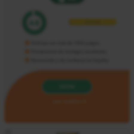
4.8
Novedad
Disfruta con más de 1000 juegos.
Prestaciones de reintegro excelentes.
Reconocido y de confianza en España.
VISITAR
Leer Análisis
5