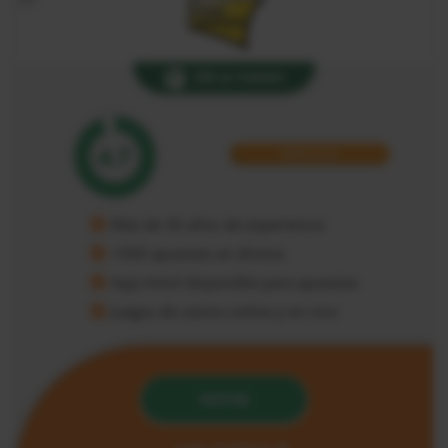
50€ en Feebets
4.7
Referente
Más de 30 años de experiencia
+500 apuestas en directo
App móvil disponible para apuestas
Juegos de casino online y en vivo
VISITAR