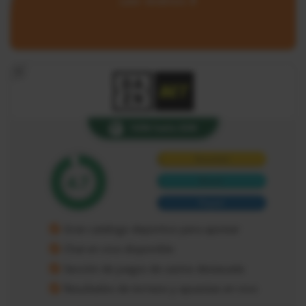
Leer Análisis
6
100% hasta 200€
Novedad
4.7
Bizum
Paypal
Gran catálogo deportivo para apostar
Chat en vivo disponible
Sección de juegos de casino destacada
Resultados de torneos y apuestas en vivo