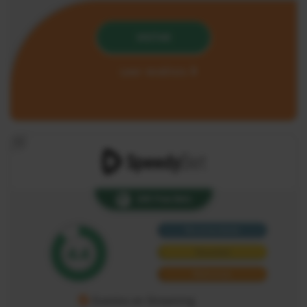
VISITAR
Leer Análisis
11
20€ Free Bets
Recomendada
4.4
Novedad
Referente
Eventos en Streaming