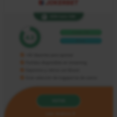
200% hasta 100€
Cuotas TOP
4.3
Bizum
+40 deportes para apostar
Partidos disponibles en streaming
Depósitos y retiros con Bizum
Gran selección de tragaperras de casino
VISITAR
Leer Análisis