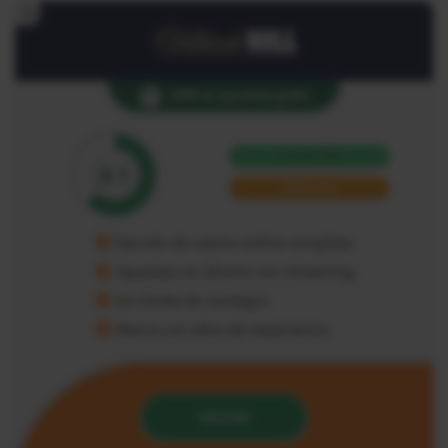
22
200€ en apuestas gratis
Cuotas TOP
3.1
Referente
Sección de casino online completa
Apuestas en directo con streaming
Sin límite de reintegro
Marca con años de experiencia
VISITAR